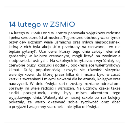
14 lutego w ZSMiO
14 lutego w ZSMiO nr 5 w Łomży panowała wyjątkowo radosna
i pełna serdeczności atmosfera. Tegoroczne obchody walentynek
przyniosły uczniom wiele uśmiechu oraz miłych niespodzianek.
Jedną z nich była akcja „Kto przebrany na czerwono, ten nie
będzie pytany!”. Uczniowie, którzy tego dnia założyli element
garderoby w kolorze czerwonym, mogli liczyć na zwolnienie
z odpowiedzi ustnych. Na szkolnych korytarzach wyróżniały się
czerwone bluzy, koszulki i dodatki, podkreślające walentynkowy
klimat. Dużą popularnością cieszyła się również skrzynka
walentynkowa, do której przez kilka dni można było wrzucać
kartki z życzeniami i miłymi słowami dla koleżanek, kolegów oraz
nauczycieli. W dniu święta kartki zostały rozdane adresatom.
Sprawiły im wiele radości i wzruszeń. Na uczniów czekał także
słodki poczęstunek, który były miłym akcentem tego
wyjątkowego dnia. Walentynki w naszej szkole po raz kolejny
pokazały, że warto okazywać sobie życzliwość oraz dbać
o przyjaźń i wzajemny szacunek – nie tylko od święta.