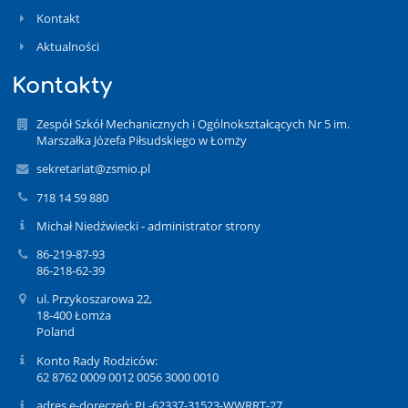
Kontakt
Aktualności
Kontakty
Zespół Szkół Mechanicznych i Ogólnokształcących Nr 5 im.
Marszałka Józefa Piłsudskiego w Łomży
sekretariat@zsmio.pl
718 14 59 880
Michał Niedźwiecki - administrator strony
86-219-87-93
86-218-62-39
ul. Przykoszarowa 22,
18-400 Łomża
Poland
Konto Rady Rodziców:
62 8762 0009 0012 0056 3000 0010
adres e-doręczeń: PL-62337-31523-WWRRT-27