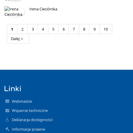
Irena Cieciórska
1
2
3
4
5
6
7
8
9
10
Dalej
Linki
Webmaster
Wsparcie techniczne
Deklaracja dostępności
Informacje prawne