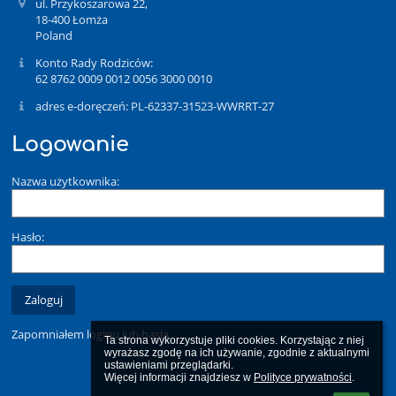
ul. Przykoszarowa 22,
18-400 Łomża
Poland
Konto Rady Rodziców:
62 8762 0009 0012 0056 3000 0010
adres e-doręczeń: PL-62337-31523-WWRRT-27
Logowanie
Nazwa użytkownika:
Hasło:
Zapomniałem loginu lub hasła
Ta strona wykorzystuje pliki cookies. Korzystając z niej 
wyrażasz zgodę na ich używanie, zgodnie z aktualnymi 
ustawieniami przeglądarki.

Więcej informacji znajdziesz w 
Polityce prywatności
.