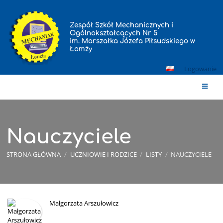
Zespół Szkół Mechanicznych i
Ogólnokształcących Nr 5
im. Marszałka Józefa Piłsudskiego w
Łomży
Logowanie
Nauczyciele
STRONA GŁÓWNA
/
UCZNIOWIE I RODZICE
/
LISTY
/
NAUCZYCIELE
Nauczyciele
Małgorzata Arszułowicz