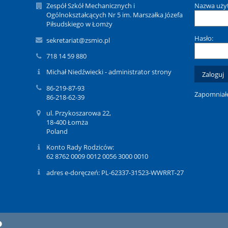
Zespół Szkół Mechanicznych i
Nazwa uży
Ogólnokształcących Nr 5 im. Marszałka Józefa
Piłsudskiego w Łomży
Hasło:
sekretariat@zsmio.pl
718 14 59 880
Michał Niedźwiecki - administrator strony
86-219-87-93
Zapomniałe
86-218-62-39
ul. Przykoszarowa 22,
18-400 Łomża
Poland
Konto Rady Rodziców:
62 8762 0009 0012 0056 3000 0010
adres e-doręczeń: PL-62337-31523-WWRRT-27