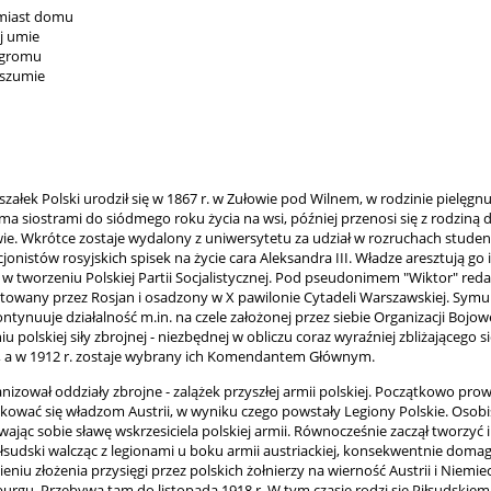
amiast domu
aj umie
 gromu
 szumie
szałek Polski urodził się w 1867 r. w Zułowie pod Wilnem, w rodzinie pielęgn
ma siostrami do siódmego roku życia na wsi, później przenosi się z rodziną 
e. Wkrótce zostaje wydalony z uniwersytetu za udział w rozruchach studen
istów rosyjskich spisek na życie cara Aleksandra III. Władze aresztują go i s
ał w tworzeniu Polskiej Partii Socjalistycznej. Pod pseudonimem "Wiktor" red
sztowany przez Rosjan i osadzony w X pawilonie Cytadeli Warszawskiej. Symu
ntynuuje działalność m.in. na czele założonej przez siebie Organizacji Bojowej
iu polskiej siły zbrojnej - niezbędnej w obliczu coraz wyraźniej zbliżającego
kie", a w 1912 r. zostaje wybrany ich Komendantem Głównym.
izował oddziały zbrojne - zalążek przyszłej armii polskiej. Początkowo prow
kować się władzom Austrii, w wyniku czego powstały Legiony Polskie. Osobiśc
wając sobie sławę wskrzesiciela polskiej armii. Równocześnie zaczął tworzyć
łsudski walcząc z legionami u boku armii austriackiej, konsekwentnie domaga
niu złożenia przysięgi przez polskich żołnierzy na wierność Austrii i Niemie
gu. Przebywa tam do listopada 1918 r. W tym czasie rodzi się Piłsudskiem