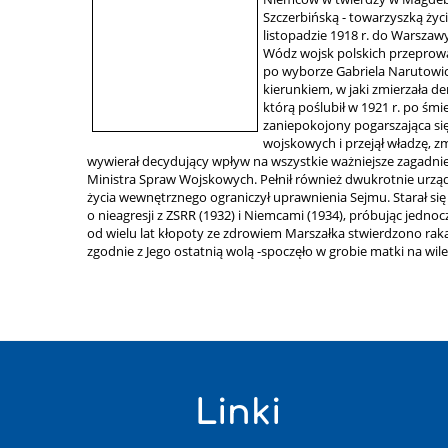
Szczerbińską - towarzyszką życ
listopadzie 1918 r. do Warszaw
Wódz wojsk polskich przeprowad
po wyborze Gabriela Narutowic
kierunkiem, w jaki zmierzała d
którą poślubił
w 1921 r. po śmi
zaniepokojony pogarszająca się
wojskowych i przejął władzę, z
wywierał decydujący wpływ na wszystkie ważniejsze zagadnie
Ministra Spraw Wojskowych. Pełnił również dwukrotnie urząd 
życia wewnętrznego ograniczył uprawnienia Sejmu. Starał si
o nieagresji z ZSRR (1932) i Niemcami (1934), próbując jedn
od wielu lat kłopoty ze zdrowiem Marszałka stwierdzono raka
zgodnie z Jego ostatnią wolą -spoczęło w grobie matki na wi
Linki