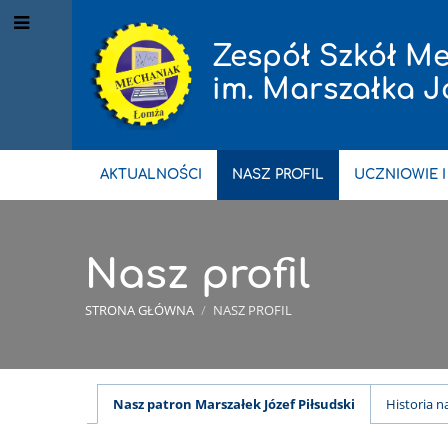
Zespół Szkół Me
im. Marszałka J
AKTUALNOŚCI
NASZ PROFIL
UCZNIOWIE I
Nasz profil
STRONA GŁÓWNA
/
NASZ PROFIL
Nasz
Nasz patron Marszałek Józef Piłsudski
Historia n