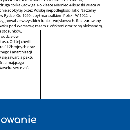
druga córka -Jadwiga. Po klęsce Niemiec -Piłsudski wraca w
nie zdobytej przez Polskę niepodległości. Jako Naczelny
 Rydze. Od 1920 r. był marszałkiem Polski. W 1922 r.
ezygnował ze wszystkich funkcji wojskowych. Rozczarowany
lejówku pod Warszawą razem z córkami oraz żoną Aleksandrą,
ie stosunków,
u oddziałów
osa. Od tej chwili
a Sił Zbrojnych oraz
nego i anarchizacji
 się zawarcia paktu
5r. u mającego
awelu, serce zaś -
owanie