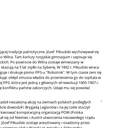
ującej tradycje patriotyczne. Józef Piłsudski wychowywał się
do Wilna. Tam kończy rosyjskie gimnazjum i zapisuje się
ckich. Po powrocie do Wilna zostaje wmieszany w
kazują na 5 lat zsyłki na Syberię. W 1892 r. Piłsudski wraca
aguje i drukuje pismo PPS-u "Robotnik". W tym czasie żeni się
lując obłęd zmusza władze do przeniesienia go do szpitala w
 PPS, która jest jedną z głównych sił rewolucji 1905-1907 r.
 się konfliktu państw zaborczych. Udaje mu się powołać
adził niezależną akcję na ziemiach polskich podległych
ie dowodził I Brygadą Legionów i na jej czele stoczył
 i kierować konspiracyjną organizacją POW (Polska
ł się od Niemiec i Austrii utworzenia niezawisłego rządu
c Józef Piłsudski zostaje aresztowany i osadzony przez
u pierwsza córka Wanda ze związku z Aleksandrą