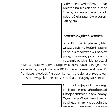
profil
"Gdy mogąc wybrać, wybrał z
Gniazdo na skałach orła, niech
Spać, gdy źrenice czerwone od
I słychać jęk szatanów w sosen
Tak żyłem"
Marszałek Józef Piłsudski
Józef Piłsudski to pierwszy Mar
wraz z pięcioma braćmi i cztere
na studia medyczne w Charkowi
przygotowywany przez rewolucjon
na ziemie polskie i bierze udzi
z Maria Juszkiewiczową z Koplewskich. W 1900 r. zostaje are
Petersburgu skąd ucieka w 1901 r. i osiedla się w Krakowie. Ko
Po klęsce rewolucji, Piłsudski koncentruje się na przygotowan
do życia 'Związek Strzelecki", "Strzelca", "Drużyny Strzelec
Podczas I wojny światowej organ
Rosji, po niej musiał podporząd
z Rosjanami wiele bitew, zdoby
Organizacja Wojskowa). Józef Pi
polskiego. W 1917 r. po odmówie
Niemców w twierdzy w Magdebur