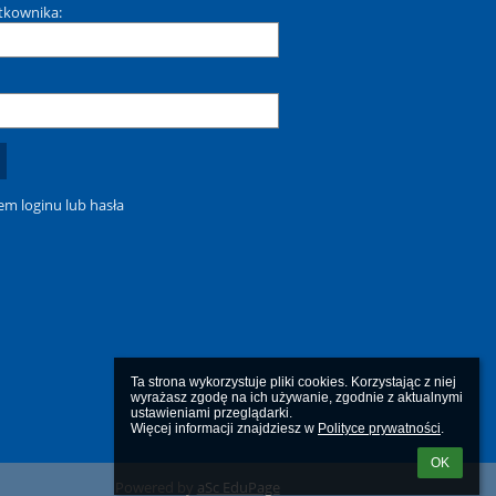
tkownika:
m loginu lub hasła
Ta strona wykorzystuje pliki cookies. Korzystając z niej 
wyrażasz zgodę na ich używanie, zgodnie z aktualnymi 
ustawieniami przeglądarki.

Więcej informacji znajdziesz w 
Polityce prywatności
.
OK
Powered by
aSc EduPage