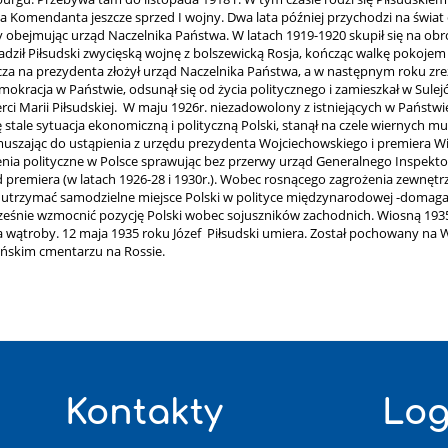
ia Komendanta jeszcze sprzed I wojny. Dwa lata później przychodzi na świat 
y obejmując urząd Naczelnika Państwa. W latach 1919-1920 skupił się na obro
ził Piłsudski zwycięską wojnę z bolszewicką Rosja, kończąc walkę pokojem w
za na prezydenta złożył urząd Naczelnika Państwa, a w następnym roku zr
emokracja w Państwie, odsunął się od życia politycznego i zamieszkał w Su
erci Marii Piłsudskiej. W maju 1926r. niezadowolony z istniejących w Państw
 stale sytuacja ekonomiczną i polityczną Polski, stanął na czele wiernych m
muszając do ustąpienia z urzędu prezydenta Wojciechowskiego i premiera Wit
nia polityczne w Polsce sprawując bez przerwy urząd Generalnego Inspektor
premiera (w latach 1926-28 i 1930r.). Wobec rosnącego zagrożenia zewnętrz
ę utrzymać samodzielne miejsce Polski w polityce międzynarodowej -domagał
ocześnie wzmocnić pozycję Polski wobec sojuszników zachodnich. Wiosną 193
 wątroby. 12 maja 1935 roku Józef Piłsudski umiera. Został pochowany na W
leńskim cmentarzu na Rossie.
Kontakty
Log