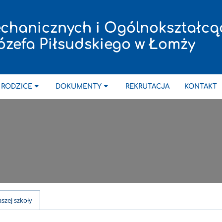
chanicznych i Ogólnokształcą
ózefa Piłsudskiego w Łomży
 RODZICE
DOKUMENTY
REKRUTACJA
KONTAKT
aszej szkoły