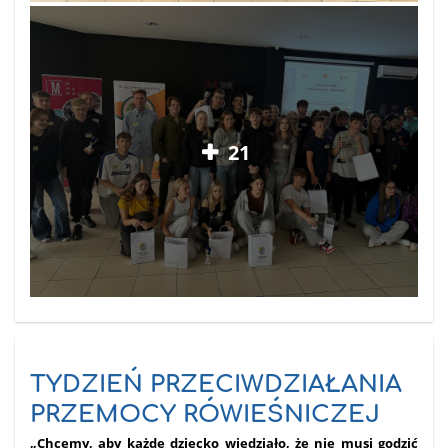
21
TYDZIEŃ PRZECIWDZIAŁANIA
PRZEMOCY RÓWIEŚNICZEJ
„Chcemy, aby każde dziecko wiedziało, że nie musi godzić