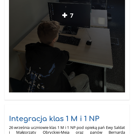
7
Integracja klas 1 M i 1 NP
26 września uczniowie klas 1 M i 1 NP pod opieką pań Ewy Saldat
i Małgorzaty Obryckiej-Meja oraz panów Bernarda