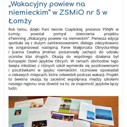
„Wakacyjny powiew na
niemieckim” w ZSMiO nr 5 w
Łomży
Rok temu, dzięki Pani Iwonie Czaplickiej, prezesce PSNJN w
Łomży, powstał pomysł stworzenia projektu
eTwinning „Wakacyjny powiew na niemieckim”. Pierwsza edycja
spotkała się z dużym zainteresowaniem, dlatego zdecydowano
się zorganizować następną. Panie Małgorzata Obrycka-Meja
i Joanna Cwalina Jiménez postanowiły zachęcić do udziału
uczniów klas drugich. Okazją do wspólnego działania był
Europejski Dzień Języków Obcych. W ramach obchodów tego
święta młodzież z różnych szkół wymieniła się pozdrowieniami
i pocztówkami w języku niemieckim. Uczniowie opowiadali
o ciekawych miejscach, które odwiedzili podczas wakacji. Projekt
to świetna okazja, by zacieśnić współpracę między szkołami
naszego regionu oraz dowód na to, że znajomość języków łączy
ludzi.