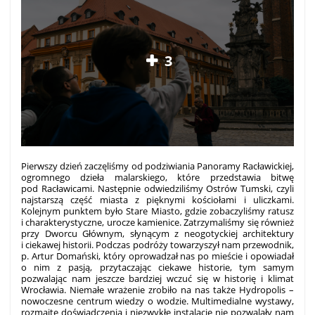
3
Pierwszy dzień zaczęliśmy od podziwiania Panoramy Racławickiej,
ogromnego dzieła malarskiego, które przedstawia bitwę
pod Racławicami. Następnie odwiedziliśmy Ostrów Tumski, czyli
najstarszą część miasta z pięknymi kościołami i uliczkami.
Kolejnym punktem było Stare Miasto, gdzie zobaczyliśmy ratusz
i charakterystyczne, urocze kamienice. Zatrzymaliśmy się również
przy Dworcu Głównym, słynącym z neogotyckiej architektury
i ciekawej historii. Podczas podróży towarzyszył nam przewodnik,
p. Artur Domański, który oprowadzał nas po mieście i opowiadał
o nim z pasją, przytaczając ciekawe historie, tym samym
pozwalając nam jeszcze bardziej wczuć się w historię i klimat
Wrocławia. Niemałe wrażenie zrobiło na nas także Hydropolis –
nowoczesne centrum wiedzy o wodzie. Multimedialne wystawy,
rozmaite doświadczenia i niezwykłe instalacje nie pozwalały nam