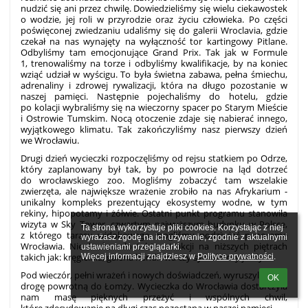
nudzić się ani przez chwilę. Dowiedzieliśmy się wielu ciekawostek
o wodzie, jej roli w przyrodzie oraz życiu człowieka. Po części
poświęconej zwiedzaniu udaliśmy się do galerii Wroclavia, gdzie
czekał na nas wynajęty na wyłączność tor kartingowy Pitlane.
Odbyliśmy tam emocjonujące Grand Prix. Tak jak w Formule
1, trenowaliśmy na torze i odbyliśmy kwalifikacje, by na koniec
wziąć udział w wyścigu. To była świetna zabawa, pełna śmiechu,
adrenaliny i zdrowej rywalizacji, która na długo pozostanie w
naszej pamięci. Następnie pojechaliśmy do hotelu, gdzie
po kolacji wybraliśmy się na wieczorny spacer po Starym Mieście
i Ostrowie Tumskim. Nocą otoczenie zdaje się nabierać innego,
wyjątkowego klimatu. Tak zakończyliśmy nasz pierwszy dzień
we Wrocławiu.
Drugi dzień wycieczki rozpoczęliśmy od rejsu statkiem po Odrze,
który zaplanowany był tak, by po powrocie na ląd dotrzeć
do wrocławskiego zoo. Mogliśmy zobaczyć tam wszelakie
zwierzęta, ale największe wrażenie zrobiło na nas Afrykarium -
unikalny kompleks prezentujący ekosystemy wodne, w tym
rekiny, hipopotamy i żółwie. Ostatni punkt programu stanowiła
wizyta w Sky Tower, czwartym najwyższym budynku w Polsce,
Ta strona wykorzystuje pliki cookies. Korzystając z niej 
z którego tarasu widokowego mogliśmy podziwiać panoramę
wyrażasz zgodę na ich używanie, zgodnie z aktualnymi 
Wrocławia. Nie brakowało także atrakcji na niższych piętrach
ustawieniami przeglądarki.

takich jak: kręgielnia, galeria handlowa czy symulatory jazdy.
Więcej informacji znajdziesz w 
Polityce prywatności
.
Pod wieczór, pełni wrażeń i nowych doświadczeń, wyruszyliśmy w
OK
drogę powrotną do Łomży. Wycieczka do Wrocławia dostarczyła
nam masę pięknych przeżyć i wspólnych chwil,
które zdecydowanie na długi czas pozostaną w naszej pamięci.