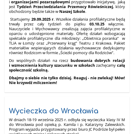
i
organizacjami pozarządowymi
przygotowało inicjatywę, jaką
jest
Tydzień Przeciwdziałania Przemocy Rówieśniczej
, który
obchodzony będzie także w
Naszej Szkole
.
Startujemy
29.09.2025 r
. Wszelkie działania profilaktyczne będą
trwały przez cały tydzień do piątku
03.10.25
włącznie.
Nauczyciele i Wychowawcy zrealizują zajęcia profilaktyczne w
oparciu o udostępnione materiały. Ofertę działań wzbogacają
spektakle profilaktyczne dla młodzieży: „Obietnica poranka” w
TLiA w Łomży oraz „Przerwany krąg” Teatru z Krakowa. Pakiet
materiałów wspierających działania wychowawcze dedykujemy
również Rodzicom w formie „Ścieżki pomocy dla Rodziców”.
Do wspólnych działań na rzecz
budowania dobrych relacji
i wzmocnienia kultury szacunku w szkołach
zachęcamy
całą
społeczność szkolną.
Dbajmy o siebie nie tylko dzisiaj.
Reaguj - nie zwlekaj! Mów!
Nie krzywdź milczeniem!
Wycieczka do Wrocławia
W dniach 18-19 września 2025 r. odbyła się wycieczka klasy IV M
do Wrocławia pod opieką p. Kamila i p. Katarzyny Zalewskich.
Program wyjazdu przygotowany przez biuro JC Podróże był pełen