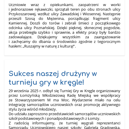
Uczniowie wraz z opiekunkami, zaopatrzeni w worki
i jednorazowe rękawiczki, sprzątali teren po obu stronach ulicy
Przykoszarowej, wzdłuż ulicy Zawadzkiej i Wiosennej. Następnie
przeszli Szosą do Mężenina, porządkując fragment ulicy
Kamiennej. Doszli do torów i zebrali śmieci z początkowego
odcinka ulicy Poznańskiej. Dzięki pięknej, słonecznej pogodzie,
akcja przebiegła szybko i sprawnie, a efekty pracy były bardzo
zadowalające. Dziękujemy wszystkim za zaangażowanie
i zachęcamy do dbania o środowisko zgodnie z tegorocznym
hasłem: „Ruszajmy w naturę z kulturą!”.
Sukces naszej drużyny w
turnieju gry w kręgle!
29 września 2025 r. odbył się Turniej Gry w Kręgle organizowany
przez Łomżyńską Młodzieżową Radę Miejską we współpracy
ze Stowarzyszeniem M ma Moc. Wydarzenie miało na celu
integrację samorządów uczniowskich oraz promocję aktywnego
stylu życia wśród młodzieży.
Do udziału zaproszono przedstawicieli samorządów uczniowskich
szkół podstawowych i ponadpodstawowych z Łomży.
Z radością informujemy, że turniej wygrali reprezentanci
Samorządu Uczniowskiego naszej szkoły: Gabriela Gradowska,