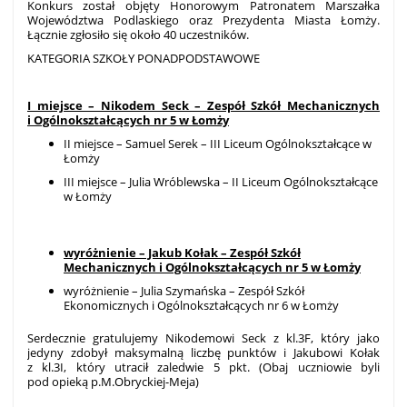
Konkurs został objęty Honorowym Patronatem Marszałka
Województwa Podlaskiego oraz Prezydenta Miasta Łomży.
Łącznie zgłosiło się około 40 uczestników.
KATEGORIA SZKOŁY PONADPODSTAWOWE
I miejsce – Nikodem Seck – Zespół Szkół Mechanicznych
i Ogólnokształcących nr 5 w Łomży
II miejsce – Samuel Serek – III Liceum Ogólnokształcące w
Łomży
III miejsce – Julia Wróblewska – II Liceum Ogólnokształcące
w Łomży
wyróżnienie – Jakub Kołak – Zespół Szkół
Mechanicznych i Ogólnokształcących nr 5 w Łomży
wyróżnienie – Julia Szymańska – Zespół Szkół
Ekonomicznych i Ogólnokształcących nr 6 w Łomży
Serdecznie gratulujemy Nikodemowi Seck z kl.3F, który jako
jedyny zdobył maksymalną liczbę punktów i Jakubowi Kołak
z kl.3I, który utracił zaledwie 5 pkt. (Obaj uczniowie byli
pod opieką p.M.Obryckiej-Meja)