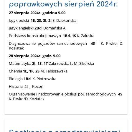
poprawkowych sierpień 2024r.
27 sierpnia 2024r. godzina 9.00
Język polski
1E, 2S, 3I, 2I
E. Dziekońska
Język angielski
2Bd
Domańska A.
Podstawy konstrukcji maszyn
1Bd, 1S
K. Załuska
Diagnozowanie pojazdów samochodowych
4S
K. Piwko, D.
Koziatek
28 sierpnia 2024r. godz. 9.00
Matematyka
2I, 1S, 1T
Zakrzewska I., M. Sikorska
Chemia
1E, 1F, 2S
M. Fabiszewska
Biologia
1Bd
K. Piotrowska
Historia
4I
J. Kocoń
Organizowanie i nadzorowanie obsługi poj. samochodowych
4S
K. Piwko/D. Koziatek