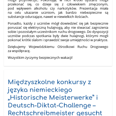
mogli przymierzyć. Pokonując w nich krótki dystans mogli
przekonać się, co dzieje się z człowiekiem zmęczonym,
pod wpływem alkoholu czy narkotyków. Prezentacja miała
na celu ukazanie uczniom, jak bardzo niebezpieczne są
substancje odurzające, nawet w niewielkich ilościach.
Ponadto, każdy z uczniów mógł dowiedzieć się jak bezpiecznie
poruszać się elektryczną hulajnogą, aby nie stwarzać zagrożenia
sobie i pozostałym uczestnikom ruchu drogowego. Do dyspozycji
uczniów podczas spotkania były dwie hulajnogi, którymi mogli
pokonać krótki slalom i sprawdzić swoje umiejętności w praktyce.
Dziękujemy Wojewódzkiemu Ośrodkowi Ruchu Drogowego
za współpracę.
Wszystkim życzymy bezpiecznych wakacji!
Międzyszkolne konkursy z
języka niemieckiego
„Historische Meisterwerke” i
Deutsch-Diktat-Challenge –
Rechtschreibmeister gesucht