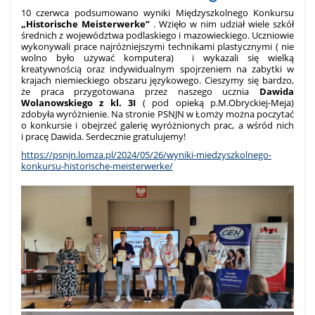
10 czerwca podsumowano wyniki Międzyszkolnego Konkursu
„Historische Meisterwerke”
. Wzięło w nim udział wiele szkół
średnich z województwa podlaskiego i mazowieckiego. Uczniowie
wykonywali prace najróżniejszymi technikami plastycznymi ( nie
wolno było używać komputera) i wykazali się wielką
kreatywnością oraz indywidualnym spojrzeniem na zabytki w
krajach niemieckiego obszaru językowego. Cieszymy się bardzo,
że praca przygotowana przez naszego ucznia
Dawida
Wolanowskiego z kl. 3I
( pod opieką p.M.Obryckiej-Meja)
zdobyła wyróżnienie. Na stronie PSNJN w Łomży można poczytać
o konkursie i obejrzeć galerię wyróżnionych prac, a wśród nich
i pracę Dawida. Serdecznie gratulujemy!
https://psnjn.lomza.pl/2024/05/26/wyniki-miedzyszkolnego-
konkursu-historische-meisterwerke/