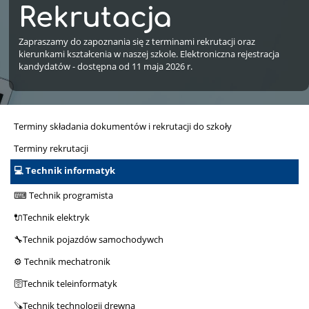
Rekrutacja
Zapraszamy do zapoznania się z terminami rekrutacji oraz
kierunkami kształcenia w naszej szkole. Elektroniczna rejestracja
kandydatów - dostępna od 11 maja 2026 r.
Terminy składania dokumentów i rekrutacji do szkoły
Terminy rekrutacji
💻 Technik informatyk
⌨ Technik programista
🔌Technik elektryk
🔧Technik pojazdów samochodywch
⚙ Technik mechatronik
🛜Technik teleinformatyk
🪚Technik technologii drewna