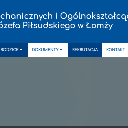
chanicznych i Ogólnokształcą
ózefa Piłsudskiego w Łomży
 RODZICE
DOKUMENTY
REKRUTACJA
KONTAKT