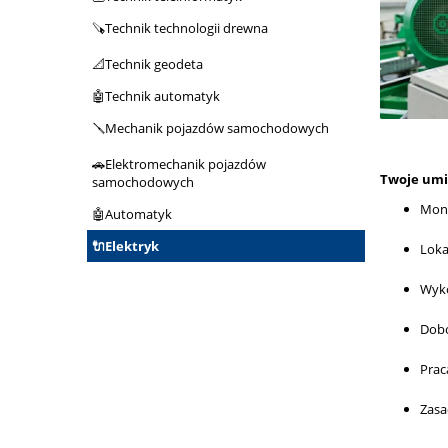
🪚Technik technologii drewna
📐Technik geodeta
🤖Technik automatyk
🪛Mechanik pojazdów samochodowych
🚗Elektromechanik pojazdów
Twoje umi
samochodowych
Mont
🤖Automatyk
🔌Elektryk
Loka
Wyko
Dobó
Prac
Zasa