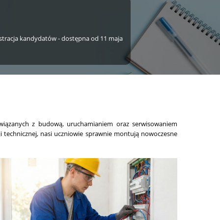
jestracja kandydatów - dostępna od 11 maja
 związanych z budową, uruchamianiem oraz serwisowaniem
cji technicznej, nasi uczniowie sprawnie montują nowoczesne