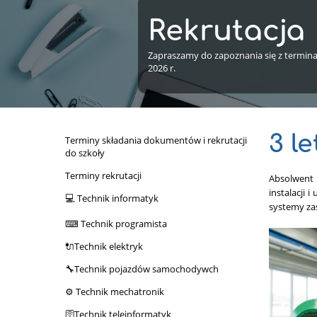
Rekrutacja
Zapraszamy do zapoznania się z terminam
2026 r.
3 le
Terminy składania dokumentów i rekrutacji
do szkoły
Terminy rekrutacji
Absolwent 
instalacji 
💻 Technik informatyk
systemy za
⌨ Technik programista
🔌Technik elektryk
🔧Technik pojazdów samochodywch
⚙ Technik mechatronik
🛜Technik teleinformatyk