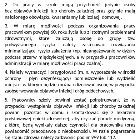
2. Do pracy w szkole mogą przychodzić jedynie osoby
bez objawów infekcji lub choroby zakaźnej oraz gdy nie mają
nałożonego obowiązku kwarantanny lub izolacji domowej.
3. W miarę możliwości podczas organizowania pracy
pracownikom powyżej 60. roku życia lub z istotnymi problemami
zdrowotnymi, które zaliczają osobę do grupy tzw.
podwyższonego ryzyka, należy zastosować rozwiązania
minimalizujące ryzyko zakażenia (np. nieangażowanie w dyżury
podczas przerw międzylekcyjnych, a w przypadku pracowników
administracji w miarę możliwości praca zdalna).
4. Należy wyznaczyć i przygotować (m.in. wyposażenie w środki
ochrony i płyn dezynfekujący) pomieszczenie lub wydzielić
miejsce, w którym będzie można odizolować osobę w przypadku
zaobserwowania objawów infekcji dróg oddechowych.
5. Pracownicy szkoły powinni zostać poinstruowani, że w
przypadku wystąpienia objawów infekcji lub choroby zakaźnej
powinni pozostać w domu i skontaktować się z lekarzem
podstawowej opieki zdrowotnej, aby uzyskać poradę medyczną,
z której będą wynikały dalsze czynności dla pracownika (oraz
powiadomić pracodawcę o nieobecności). W razie pogarszania
się stanu zdrowia należy zadzwonić pod nr 999 lub 112.