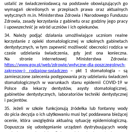
ustalić ze świadczeniodawcą na podstawie obowiązujących go
wymagań określonych w przepisach prawa oraz aktualnych
wytycznych m.in. Ministerstwa Zdrowia i Narodowego Funduszu
Zdrowia, zasady korzystania z gabinetu oraz godziny jego pracy
i upowszechnić je wśród uczniów i ich opiekunów.
34. Należy podjąć działania umożliwiające uczniom realne
korzystanie z opieki stomatologicznej w szkolnych gabinetach
dentystycznych, w tym zapewnić możliwość obecności rodzica w
czasie udzielania świadczenia, gdy jest ona konieczna.
Na stronie internetowej Ministerstwa Zdrowia:
https://
www.gov.pl/web/zdrowie/wytyczne-dla-poszczegolnych-
zakresow-i-
rodzajow-swiadczen
– pkt 1 stomatologia – są
zamieszczone zalecenia postępowania przy udzielaniu świadczeń
stomatologicznych w warunkach stanu epidemii COVID-19 w
Polsce dla lekarzy dentystów, asysty stomatologicznej,
gabinetów dentystycznych, laboratoriów techniki dentystycznej
i pacjentów.
35. Jeżeli w szkole funkcjonują źródełka lub fontanny wody
do picia decyzja o ich użytkowaniu musi być poddawana bieżącej
ocenie, która uwzględnia aktualną
sytuację epidemiologiczną.
Dopuszcza się udostępnianie urządzeń dystrybuujących wodę