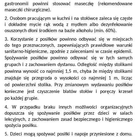
gastronomii powinni stosować maseczkę (rekomendowane
maseczki chirurgiczne).
2. Osobom pracującym w kuchni i na stołówce zaleca się częste
i dokładne mycie rąk wodą z mydłem albo dezynfekowanie
osuszonych dłoni środkiem na bazie alkoholu (min. 60%).
3. Korzystanie z posiłków powinno odbywać się w miejscach
do tego przeznaczonych, zapewniających prawidłowe warunki
sanitarno-higieniczne, zgodnie z zaleceniami w czasie epidemii.
Spożywanie posiłków powinno odbywać
się w tych samych
grupach i z zachowaniem dystansu. Odległość między stolikami
powinna wynosić co najmniej 1,5 m, chyba że między stolikami
znajduje się przegroda o wysokości co najmniej 1 m, licząc
od powierzchni stolika. Przy zmianowym wydawaniu posiłków
konieczne jest czyszczenie blatów stołów i poręczy krzeseł
po każdej grupie.
4. W przypadku braku innych możliwości organizacyjnych
dopuszcza się spożywanie posiłków przez dzieci w salach
lekcyjnych, z zachowaniem zasad bezpiecznego i higienicznego
spożycia posiłku.
5. Dzieci mogą spożywać posiłki i napoje przyniesione z domu.