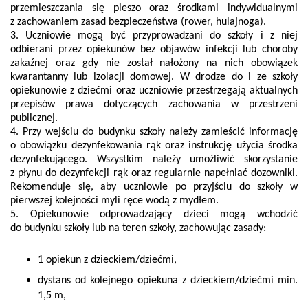
przemieszczania się pieszo oraz środkami indywidualnymi
z zachowaniem zasad bezpieczeństwa (rower, hulajnoga).
3. Uczniowie mogą być przyprowadzani do szkoły i z niej
odbierani przez opiekunów bez objawów infekcji lub choroby
zakaźnej oraz gdy nie został nałożony na nich obowiązek
kwarantanny lub izolacji domowej. W drodze do i ze szkoły
opiekunowie z dziećmi oraz uczniowie przestrzegają aktualnych
przepisów prawa dotyczących zachowania w przestrzeni
publicznej.
4. Przy wejściu do budynku szkoły należy zamieścić informację
o obowiązku dezynfekowania rąk oraz instrukcję użycia środka
dezynfekującego. Wszystkim należy umożliwić skorzystanie
z płynu do dezynfekcji rąk oraz regularnie napełniać dozowniki.
Rekomenduje się, aby uczniowie po przyjściu do szkoły w
pierwszej kolejności myli ręce wodą z mydłem.
5. Opiekunowie odprowadzający dzieci mogą wchodzić
do budynku szkoły lub na teren szkoły, zachowując zasady:
1 opiekun z dzieckiem/dziećmi,
dystans od kolejnego opiekuna z dzieckiem/dziećmi min.
1,5 m,