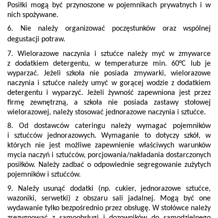
Posiłki mogą być przynoszone w pojemnikach prywatnych i w
nich spożywane.
6. Nie należy organizować poczęstunków oraz wspólnej
degustacji potraw.
7. Wielorazowe naczynia i sztućce należy myć w zmywarce
z dodatkiem detergentu, w temperaturze min. 60°C lub je
wyparzać. Jeżeli szkoła nie posiada zmywarki, wielorazowe
naczynia i sztućce należy umyć w gorącej wodzie z dodatkiem
detergentu i wyparzyć. Jeżeli żywność zapewniona jest przez
firmę zewnętrzną, a szkoła nie posiada zastawy stołowej
wielorazowej, należy stosować jednorazowe naczynia i sztućce.
8. Od dostawców cateringu należy wymagać pojemników
i sztućców jednorazowych. Wymaganie to dotyczy szkół, w
których nie jest możliwe zapewnienie właściwych warunków
mycia naczyń i sztućców, porcjowania/nakładania dostarczonych
posiłków. Należy zadbać o odpowiednie segregowanie zużytych
pojemników i sztućców.
9. Należy usunąć dodatki (np. cukier, jednorazowe sztućce,
wazoniki, serwetki) z obszaru sali jadalnej. Mogą być one
wydawanie tylko bezpośrednio przez obsługę. W stołówce należy
zrezygnować z samoobsługi i dozowników do samodzielnego