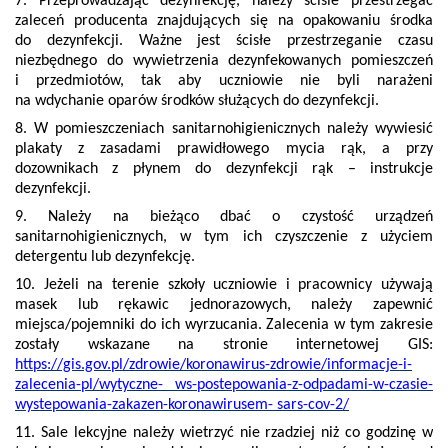
7. Przeprowadzając dezynfekcję, należy ściśle przestrzegać
zaleceń producenta znajdujących się na opakowaniu środka
do dezynfekcji. Ważne jest ścisłe przestrzeganie czasu
niezbędnego do wywietrzenia dezynfekowanych pomieszczeń
i przedmiotów, tak aby uczniowie nie byli narażeni
na wdychanie oparów środków służących do dezynfekcji.
8. W pomieszczeniach sanitarnohigienicznych należy wywiesić
plakaty z zasadami prawidłowego mycia rąk, a przy
dozownikach z płynem do dezynfekcji rąk – instrukcje
dezynfekcji.
9. Należy na bieżąco dbać o czystość urządzeń
sanitarnohigienicznych, w tym ich czyszczenie z użyciem
detergentu lub dezynfekcję.
10. Jeżeli na terenie szkoły uczniowie i pracownicy używają
masek lub rękawic jednorazowych, należy zapewnić
miejsca/pojemniki do ich wyrzucania. Zalecenia w tym zakresie
zostały wskazane na stronie internetowej GIS:
https://gis.gov.pl/zdrowie/koronawirus-zdrowie/informacje-i-
zalecenia-pl/wytyczne-
ws-postepowania-z-odpadami-w-czasie-
wystepowania-zakazen-koronawirusem-
sars-cov-2/
11. Sale lekcyjne należy wietrzyć nie rzadziej niż co godzinę w