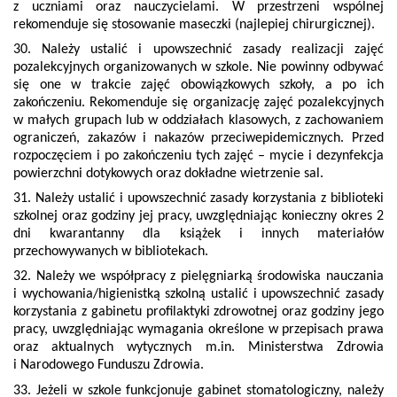
z uczniami oraz nauczycielami. W przestrzeni wspólnej
rekomenduje się stosowanie maseczki (najlepiej chirurgicznej).
30. Należy ustalić i upowszechnić zasady realizacji zajęć
pozalekcyjnych organizowanych w szkole. Nie powinny odbywać
się one w trakcie zajęć obowiązkowych szkoły, a po ich
zakończeniu. Rekomenduje się organizację zajęć pozalekcyjnych
w małych grupach lub w oddziałach klasowych, z zachowaniem
ograniczeń, zakazów i nakazów przeciwepidemicznych. Przed
rozpoczęciem i po zakończeniu tych zajęć – mycie i dezynfekcja
powierzchni dotykowych oraz dokładne wietrzenie sal.
31. Należy ustalić i upowszechnić zasady korzystania z biblioteki
szkolnej oraz godziny jej pracy, uwzględniając konieczny okres 2
dni kwarantanny dla książek i innych materiałów
przechowywanych w bibliotekach.
32. Należy we współpracy z pielęgniarką środowiska nauczania
i wychowania/higienistką szkolną ustalić i upowszechnić zasady
korzystania z gabinetu profilaktyki zdrowotnej oraz godziny jego
pracy, uwzględniając wymagania określone w przepisach prawa
oraz aktualnych wytycznych m.in. Ministerstwa Zdrowia
i Narodowego Funduszu Zdrowia.
33. Jeżeli w szkole funkcjonuje gabinet stomatologiczny, należy