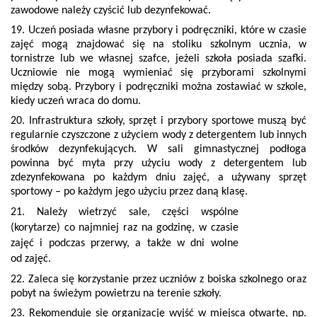
zawodowe należy czyścić lub dezynfekować.
19. Uczeń posiada własne przybory i podręczniki, które w czasie
zajęć mogą znajdować się na stoliku szkolnym ucznia, w
tornistrze lub we własnej szafce, jeżeli szkoła posiada szafki.
Uczniowie nie mogą wymieniać się przyborami szkolnymi
między sobą. Przybory i podręczniki można zostawiać w szkole,
kiedy uczeń wraca do domu.
20. Infrastruktura szkoły, sprzęt i przybory sportowe muszą być
regularnie czyszczone z użyciem wody z detergentem lub innych
środków dezynfekujących. W sali gimnastycznej podłoga
powinna być myta przy użyciu wody z detergentem lub
zdezynfekowana po każdym dniu zajęć, a używany sprzęt
sportowy – po każdym jego użyciu przez daną klasę.
21. Należy wietrzyć sale, części wspólne
(korytarze) co najmniej raz na godzinę, w czasie
zajęć i podczas przerwy, a także w dni wolne
od zajęć.
22. Zaleca się korzystanie przez uczniów z boiska szkolnego oraz
pobyt na świeżym powietrzu na terenie szkoły.
23. Rekomenduje się organizację wyjść w miejsca otwarte, np.