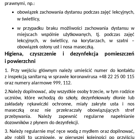
prawnymi, np.:
obowiązek zachowania dystansu podczas zajęć lekcyjnych,
w świetlicy,
w przypadku braku możliwości zachowania dystansu w
miejscach wspólnie użytkowanych, tj. podczas zajęć
lekcyjnych, w świetlicy, na korytarzach, w szatni –
obowiązek osłony ust i nosa maseczką.
Higiena, czyszczenie i dezynfekcja pomieszczeń
i powierzchni
1. Przy wejściu głównym należy umieścić numer do kontaktu
z inspekcją sanitarną w sprawie koronawirusa +48 22 25 00 115
oraz numery alarmowe 999, 112.
2.Należy dopilnować, aby wszystkie osoby trzecie, w tym rodzice
uczniów, które wchodzą do szkoły, dezynfekowały dłonie lub
zakładały rękawiczki ochronne, miały zakryte usta i nos
maseczką oraz nie przekraczały obowiązujących stref
przebywania. Należy zapewnić regularne napełnianie
dozowników z płynem do dezynfekcji.
3. Należy regularnie myć ręce wodą z mydłem oraz dopilnować,
aby robili to uczniowie, w pierwszej kolejności po przyjściu