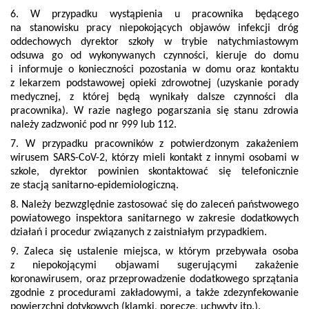
6. W przypadku wystąpienia u pracownika będącego
na stanowisku pracy niepokojących objawów infekcji dróg
oddechowych dyrektor szkoły w trybie natychmiastowym
odsuwa go od wykonywanych czynności, kieruje do domu
i informuje o konieczności pozostania w domu oraz kontaktu
z lekarzem podstawowej opieki zdrowotnej (uzyskanie porady
medycznej, z której będą wynikały dalsze czynności dla
pracownika). W razie nagłego pogarszania się stanu zdrowia
należy zadzwonić pod nr 999 lub 112.
7. W przypadku pracowników z potwierdzonym zakażeniem
wirusem SARS-CoV-2, którzy mieli kontakt z innymi osobami w
szkole, dyrektor powinien skontaktować się telefonicznie
ze stacją sanitarno-epidemiologiczną.
8. Należy bezwzględnie zastosować się do zaleceń państwowego
powiatowego inspektora sanitarnego w zakresie dodatkowych
działań i procedur związanych z zaistniałym przypadkiem.
9. Zaleca się ustalenie miejsca, w którym przebywała osoba
z niepokojącymi objawami sugerującymi zakażenie
koronawirusem, oraz przeprowadzenie dodatkowego sprzątania
zgodnie z procedurami zakładowymi, a także zdezynfekowanie
powierzchni dotykowych (klamki, poręcze, uchwyty itp.).