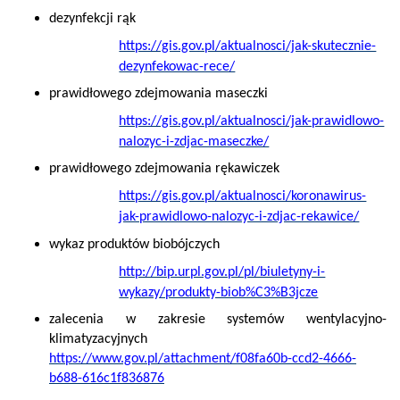
dezynfekcji rąk
https://gis.gov.pl/aktualnosci/jak-skutecznie-
dezynfekowac-rece/
prawidłowego zdejmowania maseczki
https://gis.gov.pl/aktualnosci/jak-prawidlowo-
nalozyc-i-zdjac-maseczke/
prawidłowego zdejmowania rękawiczek
https://gis.gov.pl/aktualnosci/koronawirus-
jak-prawidlowo-nalozyc-i-zdjac-rekawice/
wykaz produktów biobójczych
http://bip.urpl.gov.pl/pl/biuletyny-i-
wykazy/produkty-biob%C3%B3jcze
zalecenia w zakresie systemów wentylacyjno-
klimatyzacyjnych
https://www.gov.pl/attachment/f08fa60b-ccd2-4666-
b688-616c1f836876