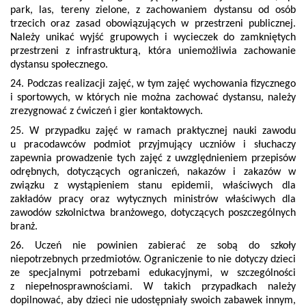
park, las, tereny zielone, z zachowaniem dystansu od osób
trzecich oraz zasad obowiązujących w przestrzeni publicznej.
Należy unikać wyjść grupowych i wycieczek do zamkniętych
przestrzeni z infrastrukturą, która uniemożliwia zachowanie
dystansu społecznego.
24. Podczas realizacji zajęć, w tym zajęć wychowania fizycznego
i sportowych, w których nie można zachować dystansu, należy
zrezygnować z ćwiczeń i gier kontaktowych.
25. W przypadku zajęć w ramach praktycznej nauki zawodu
u pracodawców podmiot przyjmujący uczniów i słuchaczy
zapewnia prowadzenie tych zajęć z uwzględnieniem przepisów
odrębnych, dotyczących ograniczeń, nakazów i zakazów w
związku z wystąpieniem stanu epidemii, właściwych dla
zakładów pracy oraz wytycznych ministrów właściwych dla
zawodów szkolnictwa branżowego, dotyczących poszczególnych
branż.
26. Uczeń nie powinien zabierać ze sobą do szkoły
niepotrzebnych przedmiotów. Ograniczenie to nie dotyczy dzieci
ze specjalnymi potrzebami edukacyjnymi, w szczególności
z niepełnosprawnościami. W takich przypadkach należy
dopilnować, aby dzieci nie udostępniały swoich zabawek innym,