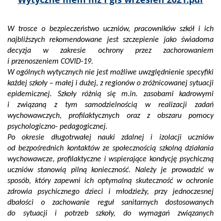
COVID
W trosce o bezpieczeństwo uczniów, pracowników szkół i ich
najbliższych rekomendowane jest szczepienie jako świadoma
decyzja w zakresie ochrony przez zachorowaniem
i przenoszeniem COVID-19.
W ogólnych wytycznych nie jest możliwe uwzględnienie specyfiki
każdej szkoły – małej i dużej, z regionów o zróżnicowanej sytuacji
epidemicznej. Szkoły różnią się m.in. zasobami kadrowymi
i związaną z tym samodzielnością w realizacji zadań
wychowawczych, profilaktycznych oraz z obszaru pomocy
psychologiczno- pedagogicznej.
Po okresie długotrwałej nauki zdalnej i izolacji uczniów
od bezpośrednich kontaktów ze społecznością szkolną działania
wychowawcze, profilaktyczne i wspierające kondycję psychiczną
uczniów stanowią pilną konieczność. Należy je prowadzić w
sposób, który zapewni ich optymalną skuteczność w ochronie
zdrowia psychicznego dzieci i młodzieży, przy jednoczesnej
dbałości o zachowanie reguł sanitarnych dostosowanych
do sytuacji i potrzeb szkoły, do wymagań związanych