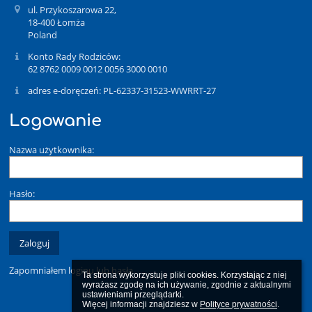
ul. Przykoszarowa 22,
18-400 Łomża
Poland
Konto Rady Rodziców:
62 8762 0009 0012 0056 3000 0010
adres e-doręczeń: PL-62337-31523-WWRRT-27
Logowanie
Nazwa użytkownika:
Hasło:
Zapomniałem loginu lub hasła
Ta strona wykorzystuje pliki cookies. Korzystając z niej 
wyrażasz zgodę na ich używanie, zgodnie z aktualnymi 
ustawieniami przeglądarki.

Więcej informacji znajdziesz w 
Polityce prywatności
.