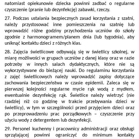
natomiast opiekunowie dziecka powinni zadbać o regularne
czyszczenie (pranie lub dezynfekcję) zabawki, rzeczy.
27. Podczas ustalania bezpiecznych zasad korzystania z szatni,
należy przystosować inne pomieszczenia na szatnię lub
wprowadzić różne godziny przychodzenia uczniów do szkoły
zgodnie z harmonogramem/planem dnia (lub tygodnia), aby
uniknąć kontaktu dzieci z różnych klas.
28. Zajęcia świetlicowe odbywają się w świetlicy szkolnej, w
miarę możliwości w grupach uczniów z danej klasy oraz w razie
potrzeby w innych salach dydaktycznych, które nie są
wykorzystywane do bieżącej nauki. Do regulaminu korzystania
z zajęć świetlicowych należy wprowadzić zapisy dotyczące
zachowania bezpieczeństwa w czasie epidemii. Zaleca się w
pierwszej kolejności regularne mycie rąk wodą z mydłem,
ewentualnie dezynfekcję rąk. Świetlice należy wietrzyć (nie
rzadziej niż co godzinę w trakcie przebywania dzieci w
świetlicy), w tym w szczególności przed przyjęciem dzieci oraz
po przeprowadzeniu prac porządkowych – czyszczenie przy
użyciu wody z detergentem lub dezynfekcji.
29. Personel kuchenny i pracownicy administracji oraz obsługi
sprzątającej powinni ograniczyć do minimum kontakty