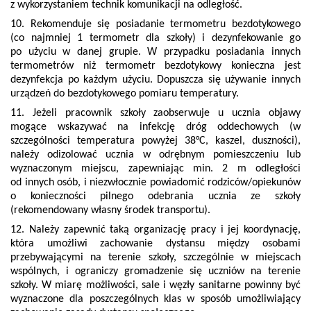
z wykorzystaniem technik komunikacji na odległość.
10. Rekomenduje się posiadanie termometru bezdotykowego
(co najmniej 1 termometr dla szkoły) i dezynfekowanie go
po użyciu w danej grupie. W przypadku posiadania innych
termometrów niż termometr bezdotykowy konieczna jest
dezynfekcja po każdym użyciu. Dopuszcza się używanie innych
urządzeń do bezdotykowego pomiaru temperatury.
11. Jeżeli pracownik szkoły zaobserwuje u ucznia objawy
mogące wskazywać na infekcję dróg oddechowych (w
szczególności temperatura powyżej 38°C, kaszel, duszności),
należy odizolować ucznia w odrębnym pomieszczeniu lub
wyznaczonym miejscu, zapewniając min. 2 m odległości
od innych osób, i niezwłocznie powiadomić rodziców/opiekunów
o konieczności pilnego odebrania ucznia ze szkoły
(rekomendowany własny środek transportu).
12. Należy zapewnić taką organizację pracy i jej koordynację,
która umożliwi zachowanie dystansu między osobami
przebywającymi na terenie szkoły, szczególnie w miejscach
wspólnych, i ograniczy gromadzenie się uczniów na terenie
szkoły. W miarę możliwości, sale i węzły sanitarne powinny być
wyznaczone dla poszczególnych klas w sposób umożliwiający