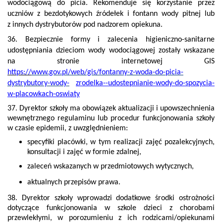
wodociągową do picia. Rekomenduje się korzystanie przez
uczniów z bezdotykowych źródełek i fontann wody pitnej lub
z innych dystrybutorów pod nadzorem opiekuna.
36. Bezpiecznie formy i zalecenia higieniczno-sanitarne
udostępniania dzieciom wody wodociągowej zostały wskazane
na stronie internetowej GIS
https://
www.gov.pl/web/gis/fontanny-z-woda-do-picia-
dystrybutory-wody-
zrodelka--udostepnianie-wody-do-spozycia-
w-placowkach-oswiaty
37. Dyrektor szkoły ma obowiązek aktualizacji i upowszechnienia
wewnętrznego regulaminu lub procedur funkcjonowania szkoły
w czasie epidemii, z uwzględnieniem:
specyfiki placówki, w tym realizacji zajęć pozalekcyjnych,
konsultacji i zajęć w formie zdalnej,
zaleceń wskazanych w przedmiotowych wytycznych,
aktualnych przepisów prawa.
38. Dyrektor szkoły wprowadzi dodatkowe środki ostrożności
dotyczące funkcjonowania w szkole dzieci z chorobami
przewlekłymi, w porozumieniu z ich rodzicami/opiekunami