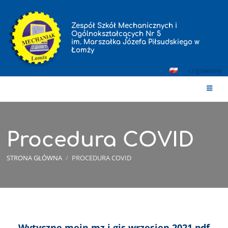
Zespół Szkół Mechanicznych i
Ogólnokształcących Nr 5
im. Marszałka Józefa Piłsudskiego w
Łomży
Logowanie
Procedura COVID
STRONA GŁÓWNA
/
PROCEDURA COVID
Procedura
Wytyczne mein mz i gis wrzesien 2021.pdf